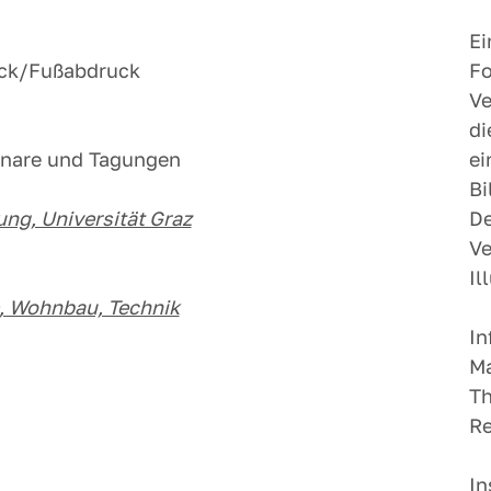
Ei
ck/Fußabdruck
Fo
Ve
di
minare und Tagungen
ei
Bi
ng, Universität Graz
De
Ve
Il
e, Wohnbau, Technik
In
Ma
Th
Re
In